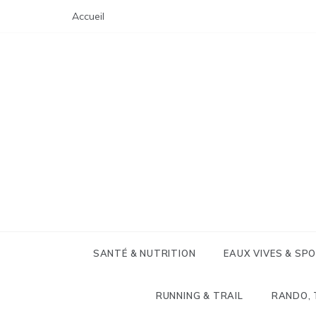
Skip
Accueil
to
content
SANTÉ & NUTRITION
EAUX VIVES & SP
RUNNING & TRAIL
RANDO, 