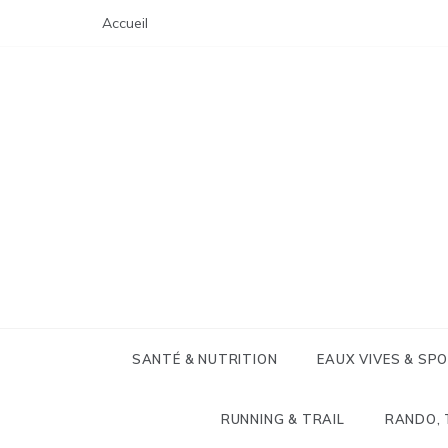
Skip
Accueil
to
content
SANTÉ & NUTRITION
EAUX VIVES & SP
RUNNING & TRAIL
RANDO, 