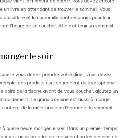
orsque vient le moment de dormir, vous devez encore
re un livre en attendant de trouver le sommeil. Vous
 la passiflore et la camomille sont reconnus pour leur
ant l’heure de se coucher. Afin d’obtenir un sommeil
 manger le soir
laquelle vous devez prendre votre dîner, vous devez
ar exemple, des produits qui contiennent du tryptophane
de boire de la tisane avant de vous coucher, ajoutez un
il rapidement. Le gruau d’avoine est aussi à manger
ui contient de la mélatonine ou l’hormone du sommeil.
z à quelle heure manger le soir. Dans un premier temps,
us pouvez aussi prendre en considération les besoins de