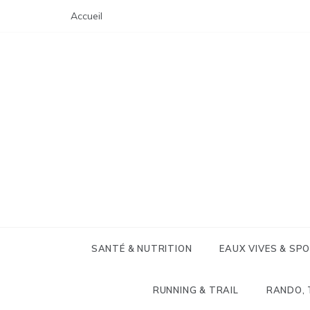
Skip
Accueil
to
content
SANTÉ & NUTRITION
EAUX VIVES & SP
RUNNING & TRAIL
RANDO, 