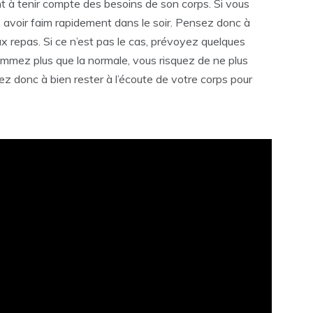
nt à tenir compte des besoins de son corps. Si vous
ez avoir faim rapidement dans le soir. Pensez donc à
ux repas. Si ce n’est pas le cas, prévoyez quelques
ommez plus que la normale, vous risquez de ne plus
llez donc à bien rester à l’écoute de votre corps pour